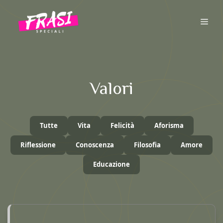
Vai
al
ME
contenuto
Valori
Tutte
Vita
Felicità
Aforisma
Riflessione
Conoscenza
Filosofia
Amore
Educazione