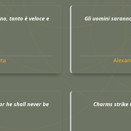
o, tanto è veloce e
Gli uomini saranno
ita
Alexan
or he shall never be
Charms strike t