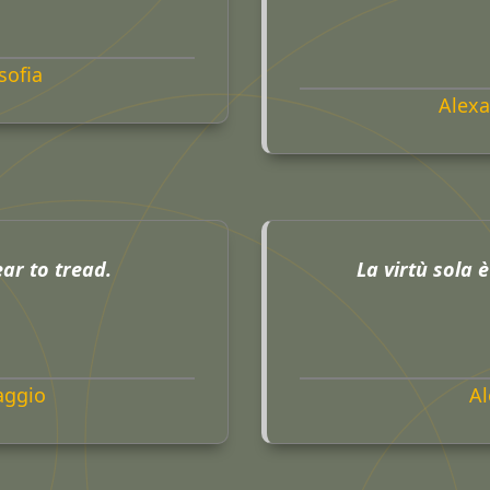
sofia
Alex
ar to tread.
La virtù sola è
aggio
Al