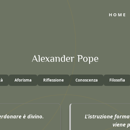
HOME
Alexander Pope
tà
Aforisma
Riflessione
Conoscenza
Filosofia
erdonare è divino.
L’istruzione form
viene p