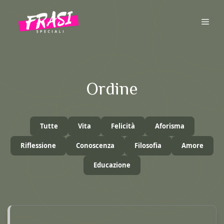
Vai
al
ME
contenuto
Ordine
Tutte
Vita
Felicità
Aforisma
Riflessione
Conoscenza
Filosofia
Amore
Educazione