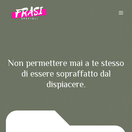
Vai
al
ME
contenuto
Non permettere mai a te stesso
di essere sopraffatto dal
dispiacere.