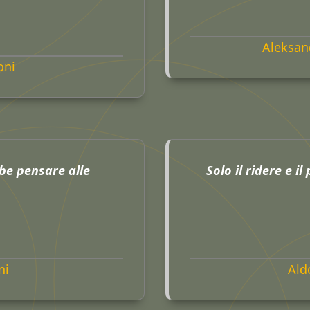
Aleksan
oni
be pensare alle
Solo il ridere e il
ni
Ald