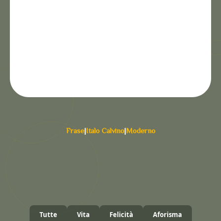
Frase
|
Italo Calvino
|
Moderno
Tutte
Vita
Felicità
Aforisma