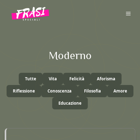
Vai
al
ME
contenuto
Moderno
Tutte
Vita
Felicità
Aforisma
Riflessione
Conoscenza
Filosofia
Amore
Educazione