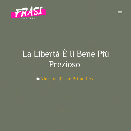
Vai
al
ME
contenuto
La Libertà È Il Bene Più
Prezioso.
Aforisma
|
Frase
|
Primo Levi