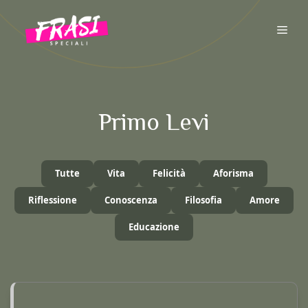
Vai
al
ME
contenuto
Primo Levi
Tutte
Vita
Felicità
Aforisma
Riflessione
Conoscenza
Filosofia
Amore
Educazione