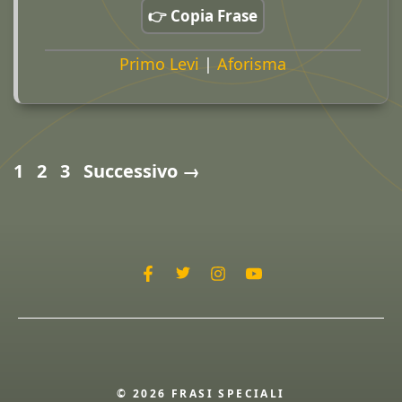
👉 Copia Frase
Primo Levi
|
Aforisma
Pagina
Pagina
Pagina
1
2
3
Successivo
→
© 2026 FRASI SPECIALI