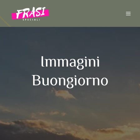
Vai
al
ME
contenuto
Immagini
Buongiorno