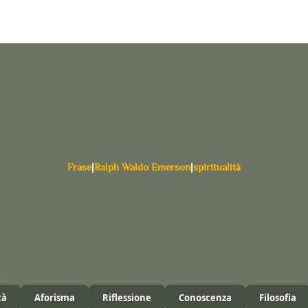
Frase
|
Ralph Waldo Emerson
|
spiritualità
tà
Aforisma
Riflessione
Conoscenza
Filosofia