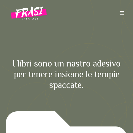
Vai
al
ME
contenuto
I libri sono un nastro adesivo
per tenere insieme le tempie
spaccate.