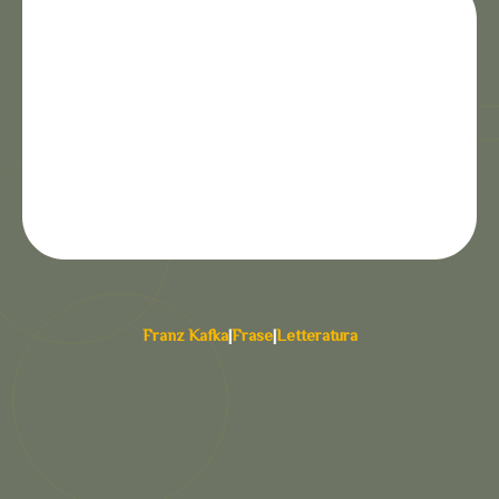
Franz Kafka
|
Frase
|
Letteratura