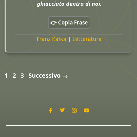
ghiacciato dentro di noi.
👉 Copia Frase
Franz Kafka
|
Letteratura
Pagina
Pagina
Pagina
1
2
3
Successivo
→