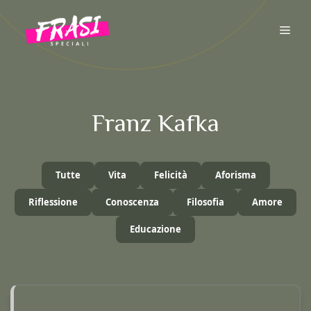
Vai
al
ME
contenuto
Franz Kafka
Tutte
Vita
Felicità
Aforisma
Riflessione
Conoscenza
Filosofia
Amore
Educazione