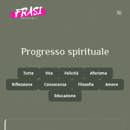
Vai
al
ME
contenuto
Progresso spirituale
Tutte
Vita
Felicità
Aforisma
Riflessione
Conoscenza
Filosofia
Amore
Educazione