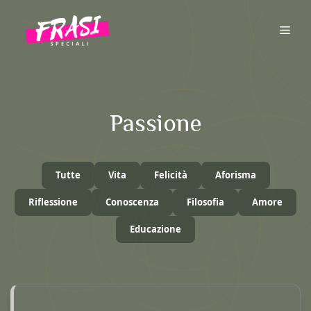
Vai
al
ME
contenuto
Passione
Tutte
Vita
Felicità
Aforisma
Riflessione
Conoscenza
Filosofia
Amore
Educazione