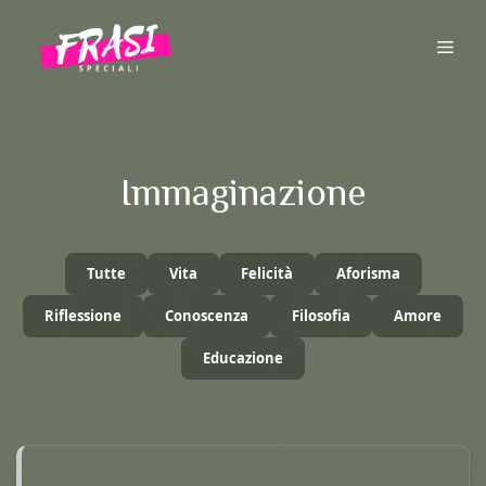
Vai
al
ME
contenuto
Immaginazione
Tutte
Vita
Felicità
Aforisma
Riflessione
Conoscenza
Filosofia
Amore
Educazione