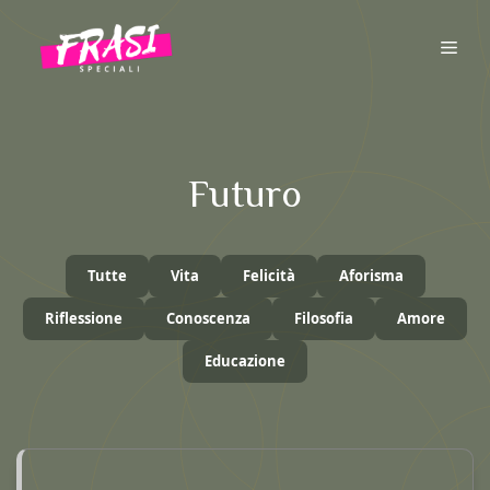
Vai
al
ME
contenuto
Futuro
Tutte
Vita
Felicità
Aforisma
Riflessione
Conoscenza
Filosofia
Amore
Educazione