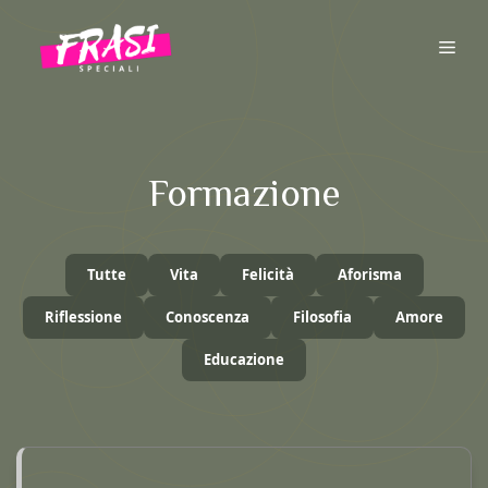
Vai
al
ME
contenuto
Formazione
Tutte
Vita
Felicità
Aforisma
Riflessione
Conoscenza
Filosofia
Amore
Educazione