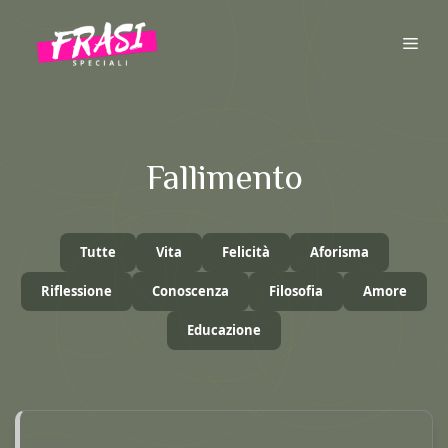
Vai
al
ME
contenuto
Fallimento
Tutte
Vita
Felicità
Aforisma
Riflessione
Conoscenza
Filosofia
Amore
Educazione