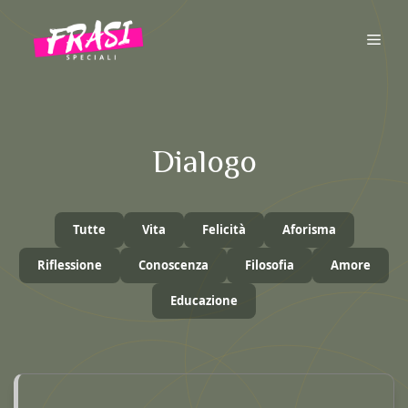
Vai
al
ME
contenuto
Dialogo
Tutte
Vita
Felicità
Aforisma
Riflessione
Conoscenza
Filosofia
Amore
Educazione