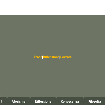
Frase
|
Riflessione
|
Socrate
tà
Aforisma
Riflessione
Conoscenza
Filosofia