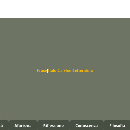
Frase
|
Italo Calvino
|
Letteratura
tà
Aforisma
Riflessione
Conoscenza
Filosofia