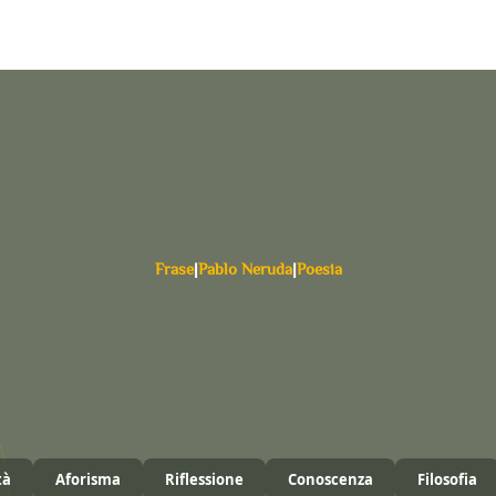
Frase
|
Pablo Neruda
|
Poesia
tà
Aforisma
Riflessione
Conoscenza
Filosofia