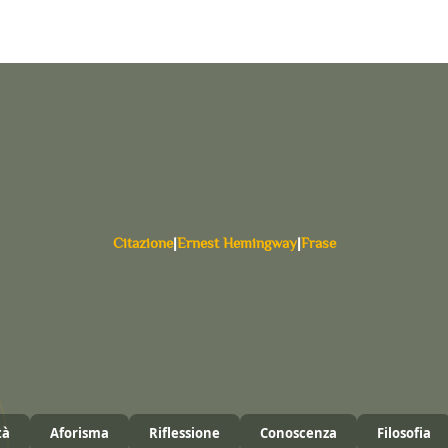
Citazione
|
Ernest Hemingway
|
Frase
tà
Aforisma
Riflessione
Conoscenza
Filosofia