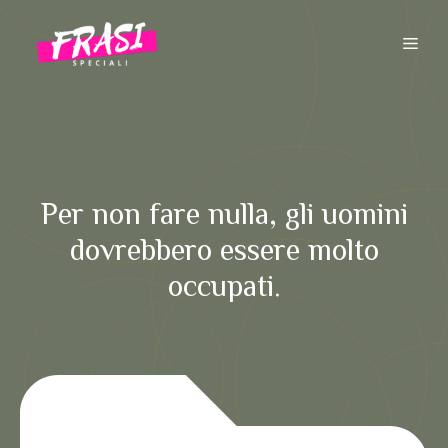
Vai
al
ME
contenuto
Per non fare nulla, gli uomini
dovrebbero essere molto
occupati.