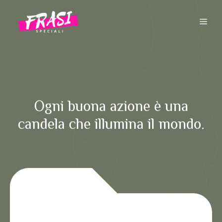
Vai
al
ME
contenuto
Ogni buona azione è una
candela che illumina il mondo.