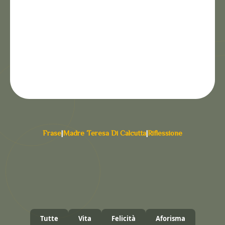
Frase
|
Madre Teresa Di Calcutta
|
Riflessione
Tutte
Vita
Felicità
Aforisma