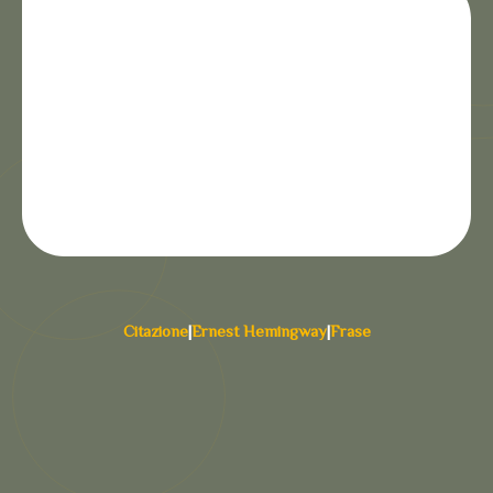
Citazione
|
Ernest Hemingway
|
Frase