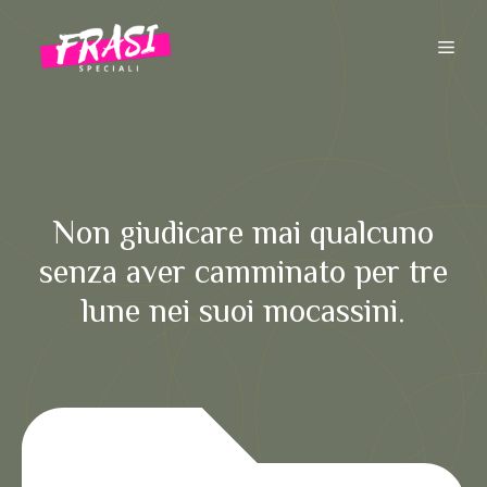
Vai
al
ME
contenuto
Non giudicare mai qualcuno
senza aver camminato per tre
lune nei suoi mocassini.