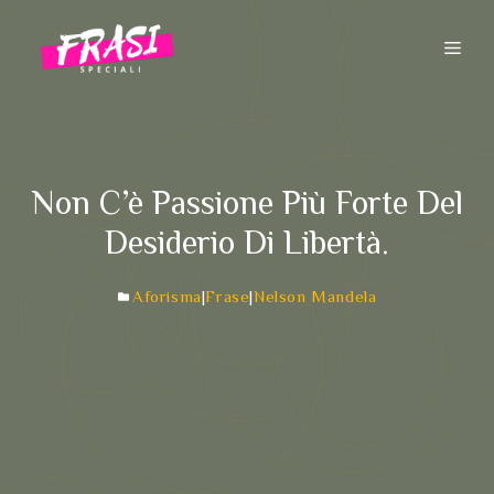
Vai
al
ME
contenuto
Non C’è Passione Più Forte Del
Desiderio Di Libertà.
Aforisma
|
Frase
|
Nelson Mandela