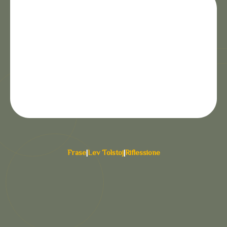
Frase
|
Lev Tolstoj
|
Riflessione