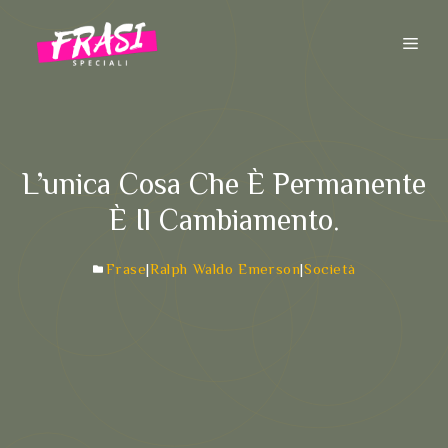
Vai
al
ME
contenuto
L’unica Cosa Che È Permanente
È Il Cambiamento.
Frase
|
Ralph Waldo Emerson
|
Società