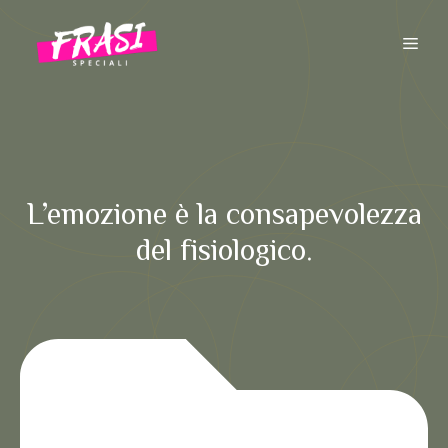
Vai
al
ME
contenuto
L’emozione è la consapevolezza
del fisiologico.