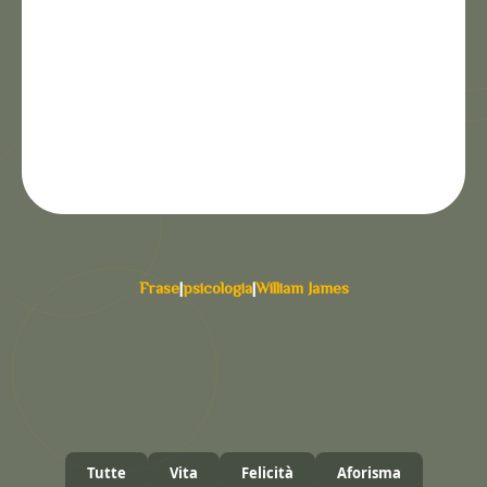
Frase
|
psicologia
|
William James
Tutte
Vita
Felicità
Aforisma