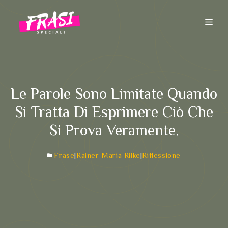
Vai
al
ME
contenuto
Le Parole Sono Limitate Quando
Si Tratta Di Esprimere Ciò Che
Si Prova Veramente.
Frase
|
Rainer Maria Rilke
|
Riflessione