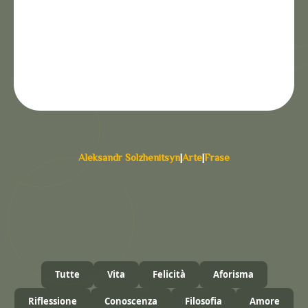
Aleksandr Solzhenitsyn
|
Arte
|
Frase
Tutte
Vita
Felicità
Aforisma
Riflessione
Conoscenza
Filosofia
Amore