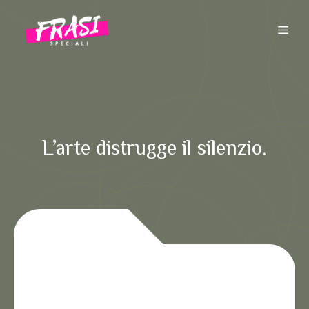
Vai
al
ME
contenuto
L’arte distrugge il silenzio.