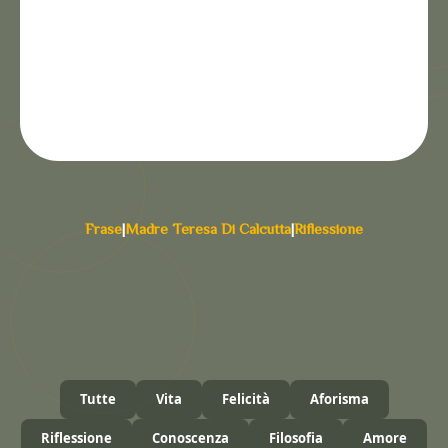
Frase
|
Madre Teresa Di Calcutta
|
Riflessione
Tutte
Vita
Felicità
Aforisma
Riflessione
Conoscenza
Filosofia
Amore