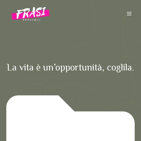
Vai
al
ME
contenuto
La vita è un’opportunità, coglila.