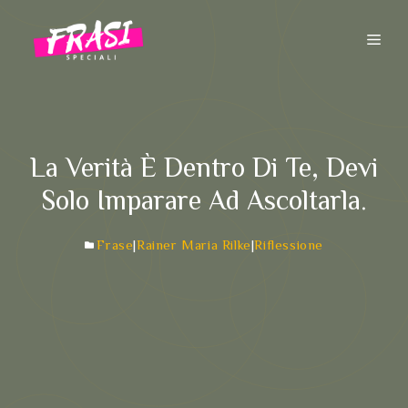
Vai
al
ME
contenuto
La Verità È Dentro Di Te, Devi
Solo Imparare Ad Ascoltarla.
Frase
|
Rainer Maria Rilke
|
Riflessione