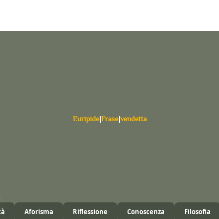
Euripide
|
Frase
|
vendetta
tà
Aforisma
Riflessione
Conoscenza
Filosofia