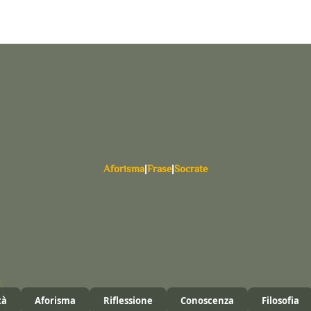
Aforisma
|
Frase
|
Socrate
tà
Aforisma
Riflessione
Conoscenza
Filosofia