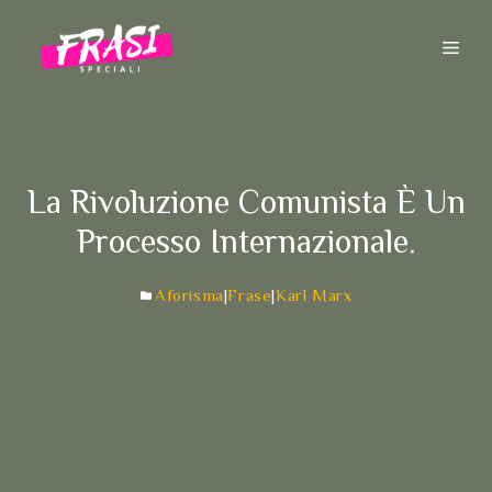
Vai
al
ME
contenuto
La Rivoluzione Comunista È Un
Processo Internazionale.
Aforisma
|
Frase
|
Karl Marx