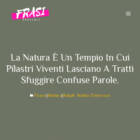
Vai
al
ME
contenuto
La Natura È Un Tempio In Cui
Pilastri Viventi Lasciano A Tratti
Sfuggire Confuse Parole.
Frase
|
Natura
|
Ralph Waldo Emerson