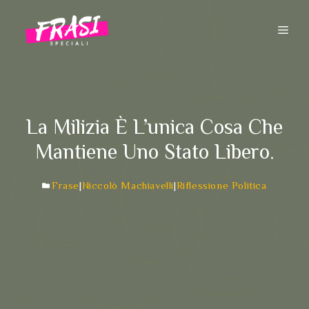
Vai
al
ME
contenuto
La Milizia È L’unica Cosa Che
Mantiene Uno Stato Libero.
Frase
|
Niccolò Machiavelli
|
Riflessione Politica