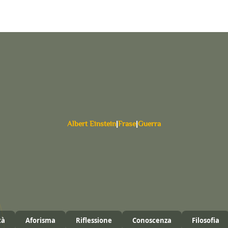
Albert Einstein
|
Frase
|
Guerra
tà
Aforisma
Riflessione
Conoscenza
Filosofia