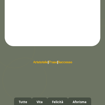
Aristotele
|
Frase
|
Successo
Tutte
Vita
Felicità
Aforisma