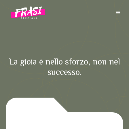
Vai
al
ME
contenuto
La gioia è nello sforzo, non nel
successo.