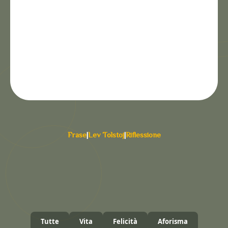
Frase
|
Lev Tolstoj
|
Riflessione
Tutte
Vita
Felicità
Aforisma