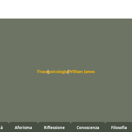
Frase
|
psicologia
|
William James
tà
Aforisma
Riflessione
Conoscenza
Filosofia