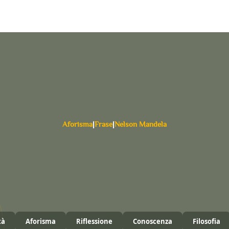
Aforisma
|
Frase
|
Nelson Mandela
tà
Aforisma
Riflessione
Conoscenza
Filosofia