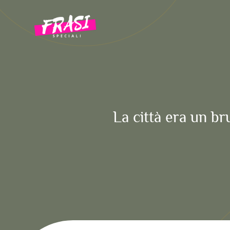
Vai
al
contenuto
La città era un br