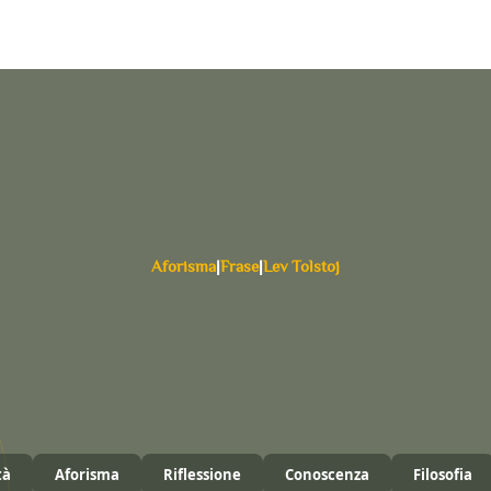
Aforisma
|
Frase
|
Lev Tolstoj
tà
Aforisma
Riflessione
Conoscenza
Filosofia