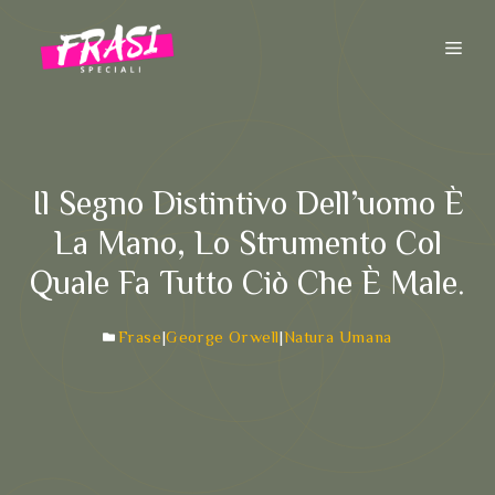
Vai
al
ME
contenuto
Il Segno Distintivo Dell’uomo È
La Mano, Lo Strumento Col
Quale Fa Tutto Ciò Che È Male.
Frase
|
George Orwell
|
Natura Umana