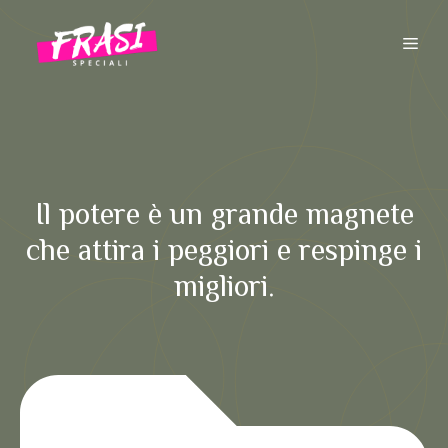
Vai
al
ME
contenuto
Il potere è un grande magnete
che attira i peggiori e respinge i
migliori.