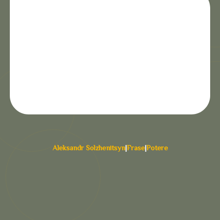
Aleksandr Solzhenitsyn
|
Frase
|
Potere